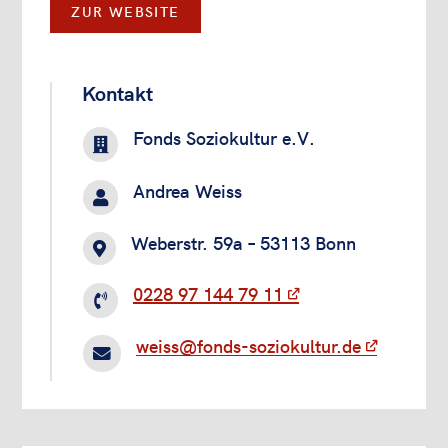
ZUR WEBSITE
Kontakt
Fonds Soziokultur e.V.

Andrea Weiss

Weberstr. 59a – 53113 Bonn

0228 97 144 79 11

weiss@fonds-soziokultur.de
